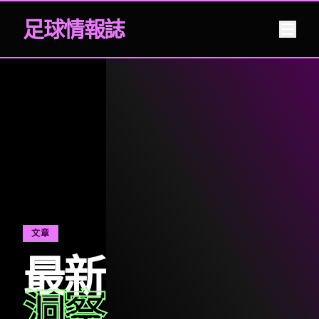
跳過主要內容
足球情報誌
文章
最新
洞察